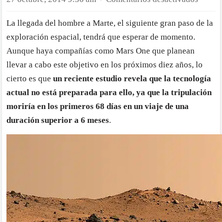
·
Los
La llegada del hombre a Marte, el siguiente gran paso de la
científ
exploración espacial, tendrá que esperar de momento.
recon
que
Aunque haya compañías como Mars One que planean
la
llevar a cabo este objetivo en los próximos diez años, lo
tecnol
cierto es que
un reciente estudio revela que la tecnología
actual
actual no está preparada para ello, ya que la tripulación
no
moriría en los primeros 68 días en un viaje de una
está
duración superior a 6 meses
.
prepar
para
llevar
person
a
Marte