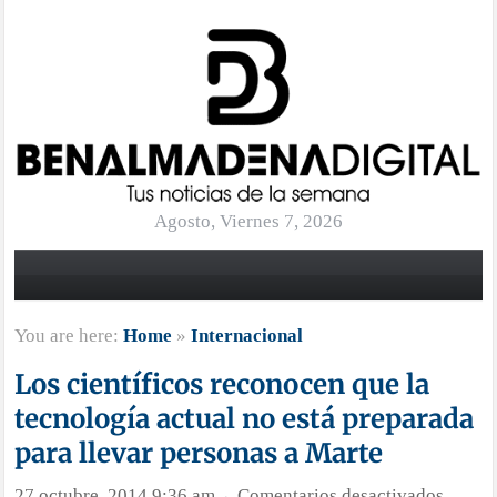
Agosto, Viernes 7, 2026
You are here:
Home
»
Internacional
Los científicos reconocen que la
tecnología actual no está preparada
para llevar personas a Marte
en
27 octubre, 2014 9:36 am
Comentarios desactivados