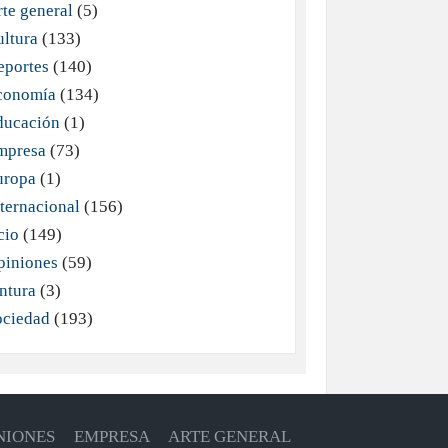
te general
(5)
ultura
(133)
eportes
(140)
conomía
(134)
ducación
(1)
mpresa
(73)
uropa
(1)
ternacional
(156)
cio
(149)
piniones
(59)
ntura
(3)
ociedad
(193)
NIONES
EMPRESA
ARTE GENERAL