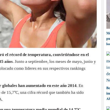
Me
pu
lo
tró el récord de temperatura, convirtiéndose en el
35 años
. Junto a septiembre, los meses de mayo, junio y
olocado como líderes en sus respectivos rankings
or globales han aumentado en este año 2014
. En
Be
 de 15,7ºC, una cifra récord que también ha sido
im
Ab
A.
en una temperatura media mundial de 14,7ºC
,