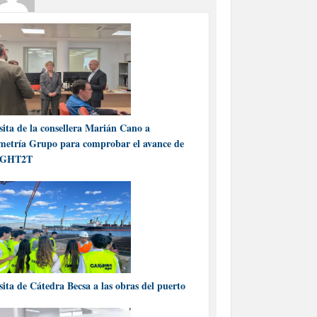
sita de la consellera Marián Cano a
metría Grupo para comprobar el avance de
IGHT2T
sita de Cátedra Becsa a las obras del puerto