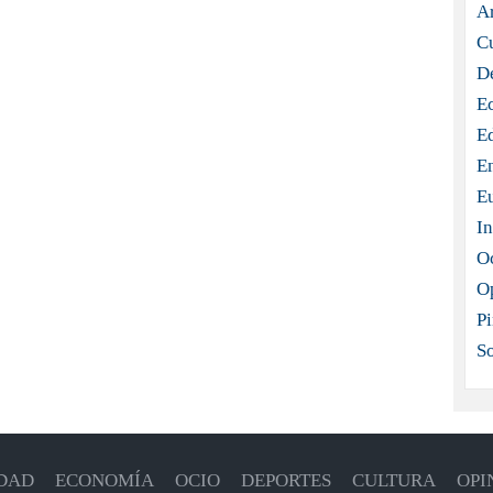
Ar
C
D
E
E
E
E
In
O
O
Pi
S
DAD
ECONOMÍA
OCIO
DEPORTES
CULTURA
OPI