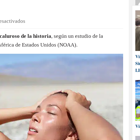
en
esactivados
El
caluroso de la historia
, según un estudio de la
2014
sférica de Estados Unidos (NOAA).
podría
ser
Vi
el
Si
año
L
más
caluroso
de
la
historia
Vi