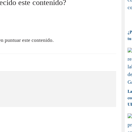
recido este contenido?
¿P
tu
en puntuar este contenido.
La
co
UP