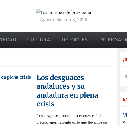
Agosto, Sábado 8, 2026
CIEDAD
CULTURA
DEPORTES
INTERNACI
¿
Los desguaces
andaluces y su
andadura en plena
E
crisis
Vi
Los desguaces, como idea empresarial, han
crecido enormemente en lo que llevamos de
S