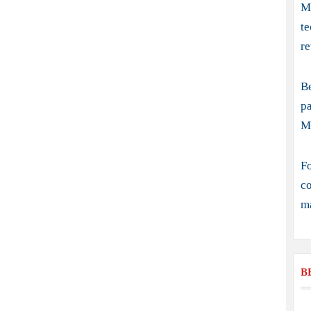
Me
t
re
B
pa
M
Fo
co
ma
B