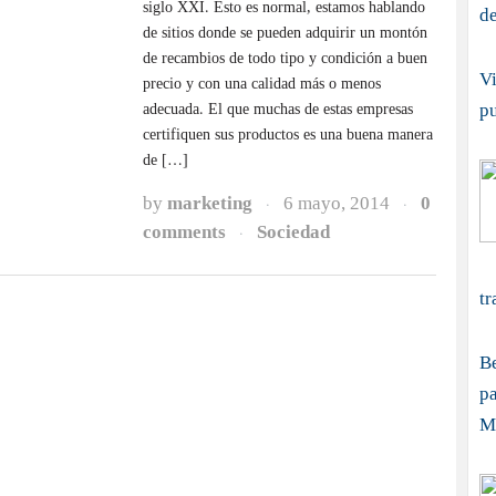
siglo XXI. Esto es normal, estamos hablando
d
de sitios donde se pueden adquirir un montón
de recambios de todo tipo y condición a buen
Vi
precio y con una calidad más o menos
p
adecuada. El que muchas de estas empresas
certifiquen sus productos es una buena manera
de […]
by
marketing
6 mayo, 2014
0
·
·
comments
Sociedad
·
tr
B
pa
M