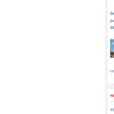
B
pa
M
c
N
Vi