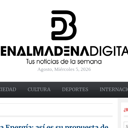
Agosto, Miércoles 5, 2026
CIEDAD
CULTURA
DEPORTES
INTERNACI
¿
 Energía: así es su propuesta de