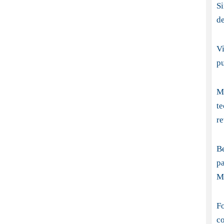
S
d
Vi
p
Me
t
re
B
pa
M
Fo
co