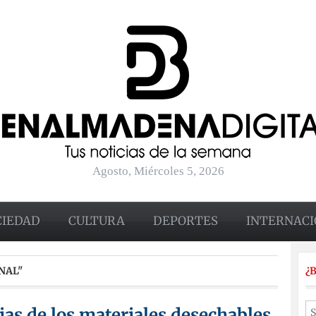
Agosto, Miércoles 5, 2026
CIEDAD
CULTURA
DEPORTES
INTERNACI
NAL"
¿
jas de los materiales desechables