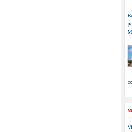
B
pa
M
c
N
Vi