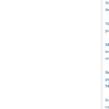
S
d
Vi
p
Me
t
re
B
pa
M
Fo
co