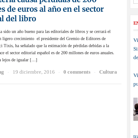
s de euros al año en el sector
l del libro
E
sido un año bueno para las editoriales de libros y se cerrará el
n ligero crecimiento el presidente del Gremio de Editores de
Vi
ci Tixis, ha señalado que la estimación de pérdidas debidas a la
S
ace el sector editorial español es de 200 millones de euros anuales.
d
 lejos de igualar […]
ng
19 diciembre, 2016
0 comments
Cultura
·
·
·
Vi
p
tr