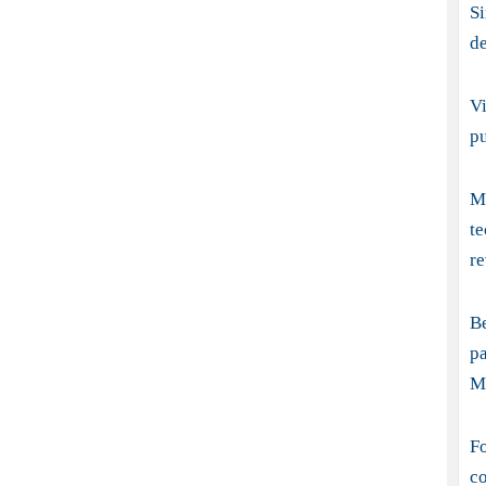
S
d
Vi
p
Me
t
re
B
pa
M
Fo
co