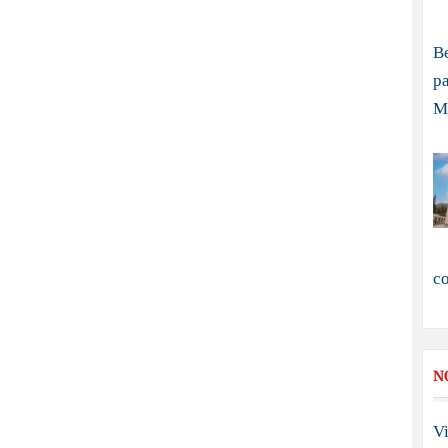
B
pa
M
c
N
Vi