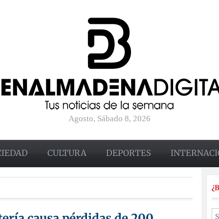
Agosto, Sábado 8, 2026
CIEDAD
CULTURA
DEPORTES
INTERNACI
¿
tería causa pérdidas de 200