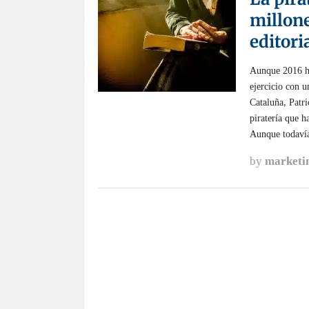
millone
editoria
Aunque 2016 ha 
ejercicio con u
Cataluña, Patri
piratería que h
Aunque todavía
by
marketi