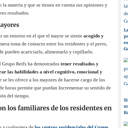
 la materia y que se tienen en cuenta sus opiniones y
res resultados.
mayores
La
r un entorno en el que el mayor se siente
acogido y
pr
es
mera toma de contacto entre los residentes y el perro,
Ga
de pueden acariciarlo, alimentarlo y cepillarlo.
del Grupo Reifs ha demostrados
tener resultados y
ar las habilidades a nivel cognitivo, emocional y
e se les ofrece a los mayores de hacerse cargo de los
 de horas permite que puedan Incrementar su sentido de
ión del tiempo.
Si
un
on los familiares de los residentes en
Ba
n a cualquiera de
los centros residenciales del Grupo