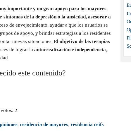
E
uy importante y un gran apoyo para los mayores.
In
r síntomas de la depresión o la ansiedad, asesorar a
O
ceso de envejecimiento, ayudar a que los usuarios se
O
grupos de apoyo, y brindar estrategias a los residentes
Pi
rontar nuevas situaciones.
El objetivo de las terapias
S
ces de lograr la
autorrealización e independencia
,
idad.
recido este contenido?
 votos:
2
opiniones
,
residencia de mayores
,
residencia reifs