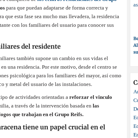
tos
para que puedan adaptarse de forma correcta y
ra que esta fase sea mucho mas llevadera, la residencia
ante con los familiares del usuario para conocer sus
Be
Al
liares del residente
su
miliares también supone un cambio en sus vidas el
 en una residencia. Por este motivo, desde el centro se
nes psicológica para los familiares del mayor, así como
C
o y metal del usuario de las instalaciones.
Ar
ipo de actividades orientadas a
reforzar el vinculo
C
milia, a través de la intervención basada en
las
D
logos que trabajan en el Grupo Reifs.
E
E
racena tiene un papel crucial en el
E