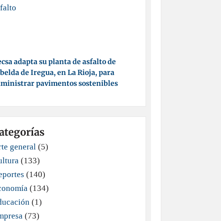
csa adapta su planta de asfalto de
belda de Iregua, en La Rioja, para
ministrar pavimentos sostenibles
ategorías
te general
(5)
ultura
(133)
eportes
(140)
conomía
(134)
ducación
(1)
mpresa
(73)