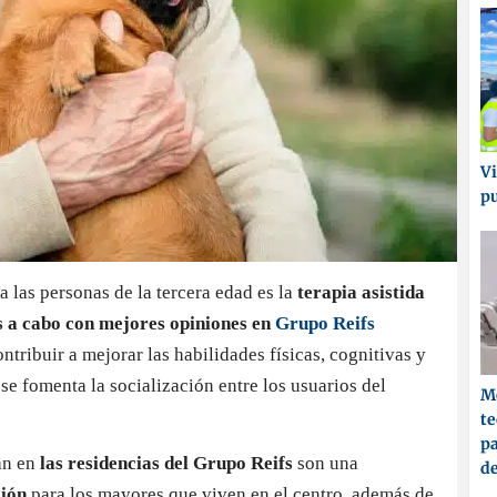
Vi
p
las personas de la tercera edad es la
terapia asistida
as a cabo con mejores opiniones en
Grupo Reifs
ontribuir a mejorar las habilidades físicas, cognitivas y
 se fomenta la socialización entre los usuarios del
Me
t
pa
an en
las residencias del Grupo Reifs
son una
d
ción
para los mayores que viven en el centro, además de