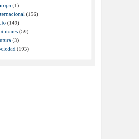
uropa
(1)
ternacional
(156)
cio
(149)
piniones
(59)
ntura
(3)
ociedad
(193)