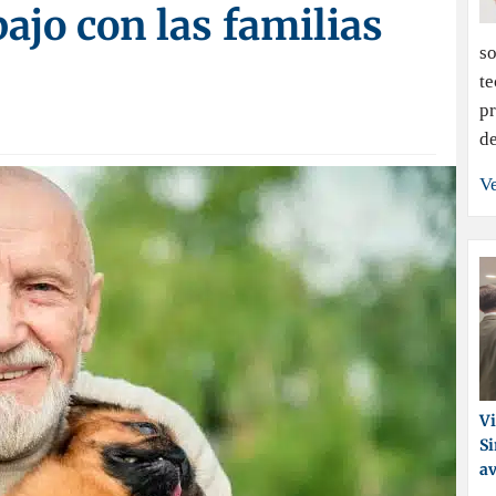
bajo con las familias
so
te
pr
de
Ve
Vi
Si
a