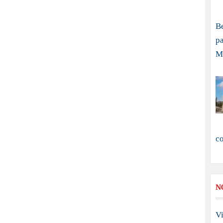
B
pa
M
c
N
Vi