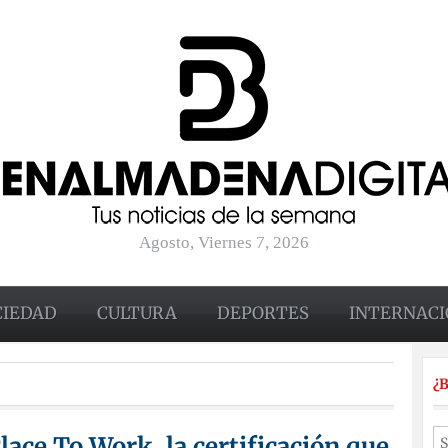
Agosto, Viernes 7, 2026
CIEDAD
CULTURA
DEPORTES
INTERNACI
¿
lace To Work, la certificación que