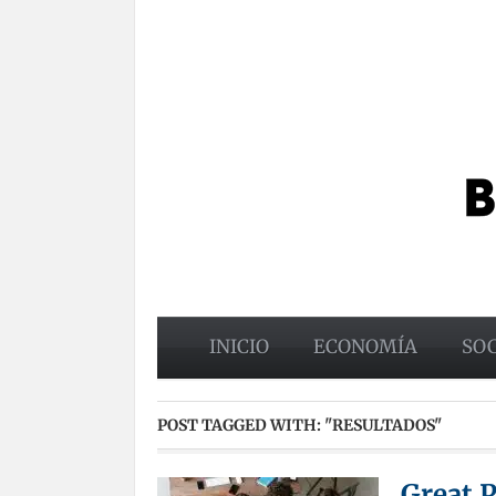
INICIO
ECONOMÍA
SO
POST TAGGED WITH:
"RESULTADOS"
Great P