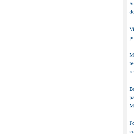
S
d
Vi
p
Me
t
re
B
pa
M
Fo
co