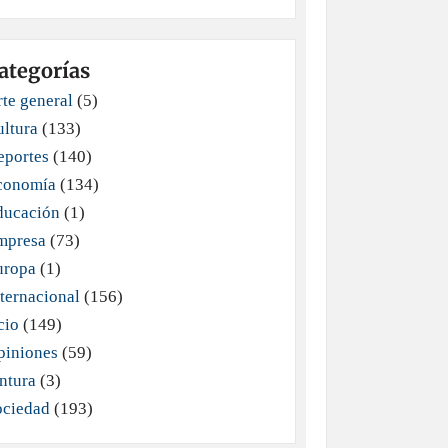
ategorías
te general
(5)
ultura
(133)
eportes
(140)
conomía
(134)
ducación
(1)
mpresa
(73)
uropa
(1)
ternacional
(156)
cio
(149)
piniones
(59)
ntura
(3)
ociedad
(193)