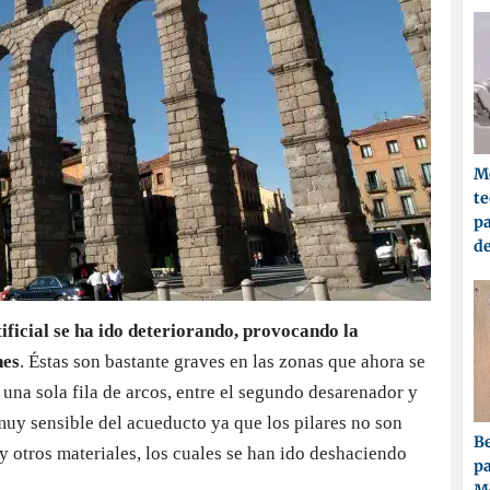
Me
t
pa
d
ificial se ha ido deteriorando, provocando la
nes
. Éstas son bastante graves en las zonas que ahora se
 una sola fila de arcos, entre el segundo desarenador y
 muy sensible del acueducto ya que los pilares no son
Be
y otros materiales, los cuales se han ido deshaciendo
pa