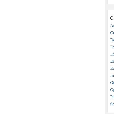
C
Ar
C
D
E
E
E
E
In
O
O
Pi
S