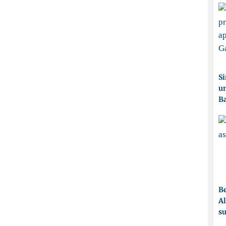
Si
un
Ba
Be
Al
su