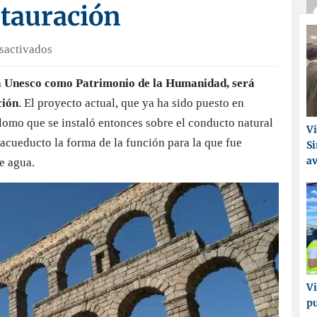
stauración
en
sactivados
El
la Unesco como Patrimonio de la Humanidad, será
acueducto
ción
. El proyecto actual, que ya ha sido puesto en
de
Segovia
plomo que se instaló entonces sobre el conducto natural
Vi
se
l acueducto la forma de la función para la que fue
Si
someterá
a
e agua.
a
un
proceso
de
restauración
Vi
p