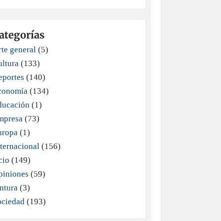
ategorías
te general
(5)
ultura
(133)
eportes
(140)
conomía
(134)
ducación
(1)
mpresa
(73)
uropa
(1)
ternacional
(156)
cio
(149)
piniones
(59)
ntura
(3)
ociedad
(193)