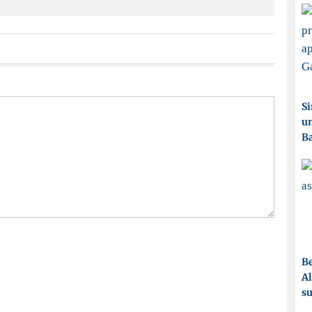
Si
un
Ba
Be
Al
su