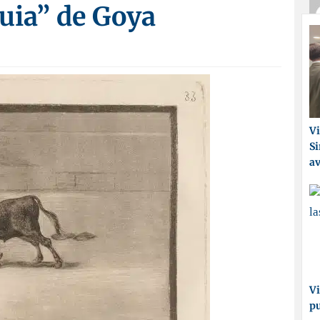
uia” de Goya
Vi
Si
a
Vi
p