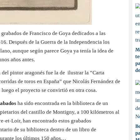
 grabados de Francisco de Goya dedicados a las
1816. Después de la Guerra de la Independencia los
Me
plano, aunque según parece Goya ya tenía la idea de
t
unos años antes.
pa
d
 del pintor aragonés fue la de ilustrar la “Carta
s corridas de toros en España” que Nicolás Fernández de
luego el proyecto se convirtió en otra cosa.
rabados
ha sido encontrada en la biblioteca de un
opietarios del castillo de Montigny, a 100 kilómetros al
re-et-Loir, han encontrado estos grabados
Be
tario de su biblioteca dentro de un libro de
pa
 durante los últimos 150 años…