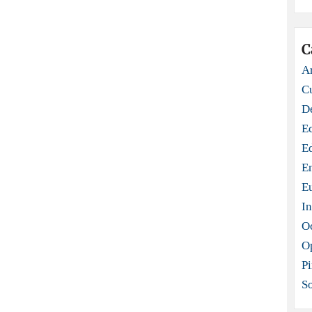
C
Ar
C
D
E
E
E
E
In
O
O
Pi
S