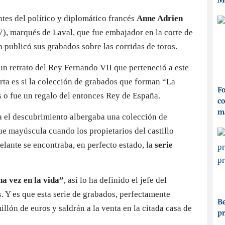
M
ntes del político y diplomático francés
Anne Adrien
), marqués de Laval, que fue embajador en la corte de
 publicó sus grabados sobre las corridas de toros.
un retrato del Rey Fernando VII que perteneció a este
erta es si la colección de grabados que forman “La
Fo
 o fue un regalo del entonces Rey de España.
co
ma
ía el descubrimiento albergaba una colección de
ue mayúscula cuando los propietarios del castillo
lante se encontraba, en perfecto estado, la
serie
a vez en la vida”
, así lo ha definido el jefe del
. Y es que esta serie de grabados, perfectamente
Be
lón de euros y saldrán a la venta en la citada casa de
p
.