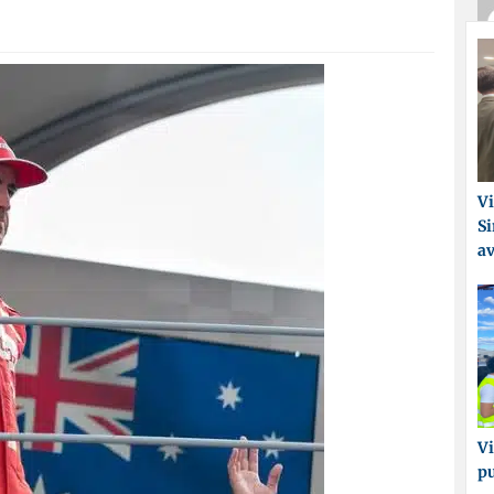
Vi
Si
a
Vi
p