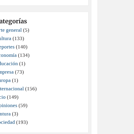
ategorías
te general
(5)
ultura
(133)
eportes
(140)
conomía
(134)
ducación
(1)
mpresa
(73)
uropa
(1)
ternacional
(156)
cio
(149)
piniones
(59)
ntura
(3)
ociedad
(193)