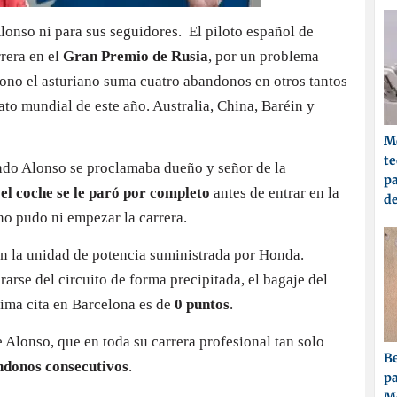
onso ni para sus seguidores. El piloto español de
rera en el
Gran Premio de Rusia
, por un problema
ono el asturiano suma cuatro abandonos en otros tantos
o mundial de este año. Australia, China, Baréin y
Me
t
ndo Alonso se proclamaba dueño y señor de la
pa
l
el coche se le paró por completo
antes de entrar en la
d
no pudo ni empezar la carrera.
 la unidad de potencia suministrada por Honda.
irarse del circuito de forma precipitada, el bagaje del
xima cita en Barcelona es de
0 puntos
.
 Alonso, que en toda su carrera profesional tan solo
Be
ndonos consecutivos
.
pa