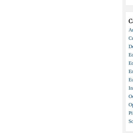
C
Ar
C
D
E
E
E
E
In
O
O
Pi
S