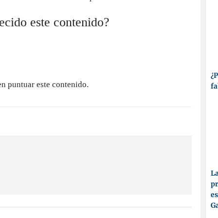
recido este contenido?
¿P
en puntuar este contenido.
fa
La
pr
es
Ga