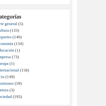
ategorías
te general
(5)
ultura
(133)
eportes
(140)
conomía
(134)
ducación
(1)
mpresa
(73)
uropa
(1)
ternacional
(156)
cio
(149)
piniones
(59)
ntura
(3)
ociedad
(193)