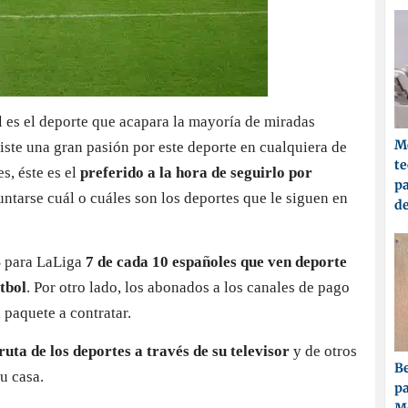
l es el deporte que acapara la mayoría de miradas
Me
iste una gran pasión por este deporte en cualquiera de
t
s, éste es el
preferido a la hora de seguirlo por
pa
untarse cuál o cuáles son los deportes que le siguen en
d
S para LaLiga
7 de cada 10 españoles que ven deporte
útbol
. Por otro lado, los abonados a los canales de pago
l paquete a contratar.
ruta de los deportes a través de su televisor
y de otros
Be
su casa.
pa