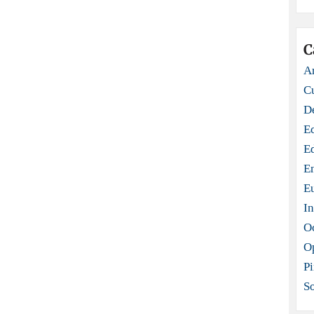
C
Ar
C
D
E
E
E
E
In
O
O
Pi
S