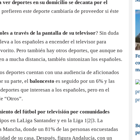
M
 ver deportes en su domicilio se decanta por el
 prefieren este deporte cambiaría de proveedor si éste
les a través de la pantalla de su televisor
? Sin duda
leva a los españoles a encender el televisor para
favorito. Pero también hay otros deportes, que aunque no
Fo
en a mucha distancia, también sintonizan los españoles.
co
ma
os deportes cuentan con una audiencia de aficionados
r su parte, el
baloncesto
es seguido por un 6% y las
eportes que interesan a los españoles, pero en el
de “Otros”.
iento del fútbol por televisión por comunidades
pos en LaLiga Santander y en la Liga 1|2|3. La
Be
La Mancha, donde un 81% de las personas encuestadas
p
didad de su casa. Después, figura Andalucía, con un