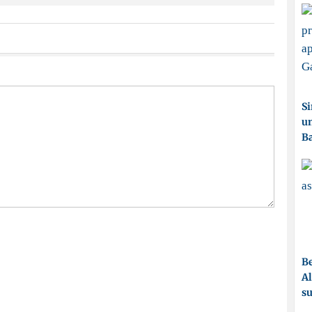
Si
un
Ba
Be
Al
su