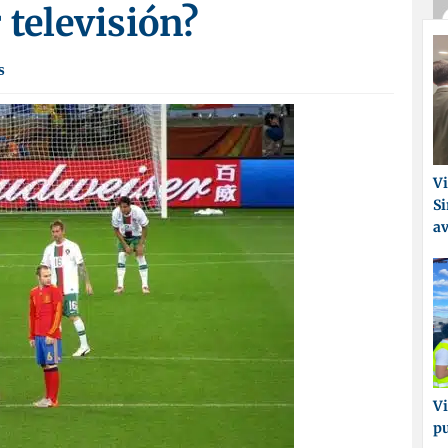
 televisión?
s
Vi
Si
a
Vi
p