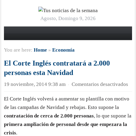
Agosto, Domingo 9, 2026
You are here:
Home
»
Economía
El Corte Inglés contratará a 2.000
personas esta Navidad
en
19 noviembre, 2014 9:38 am
Comentarios desactivados
·
El
El Corte Inglés volverá a aumentar su plantilla con motivo
Cor
de las campañas de Navidad y rebajas. Esto supone la
Ing
con
contratación de cerca de 2.000 personas
, lo que supone la
a
primera ampliación de personal desde que empezara la
2.0
crisis
.