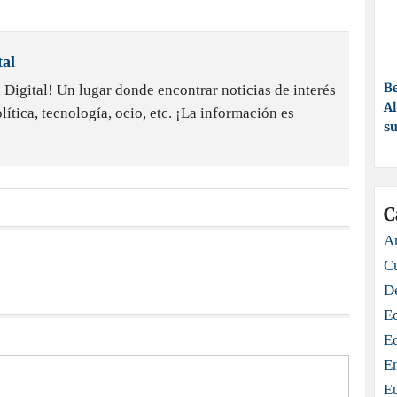
al
Be
igital! Un lugar donde encontrar noticias de interés
Al
ítica, tecnología, ocio, etc. ¡La información es
su
C
Ar
C
D
E
E
E
E