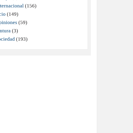
ternacional
(156)
cio
(149)
piniones
(59)
ntura
(3)
ociedad
(193)