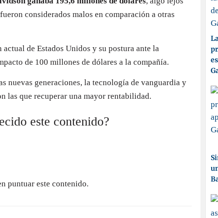
vidson ganaba 195,6 millones de dólares
, algo lejos
a fueron considerados malos en comparación a otras
La
n actual de Estados Unidos y su postura ante la
pr
es
mpacto de 100 millones de dólares a la compañía.
Ga
las nuevas generaciones, la tecnología de vanguardia y
con las que recuperar una mayor rentabilidad.
recido este contenido?
Si
un
Ba
en puntuar este contenido.