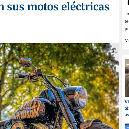
n sus motos eléctricas
so
te
p
Ve
Vi
Si
a