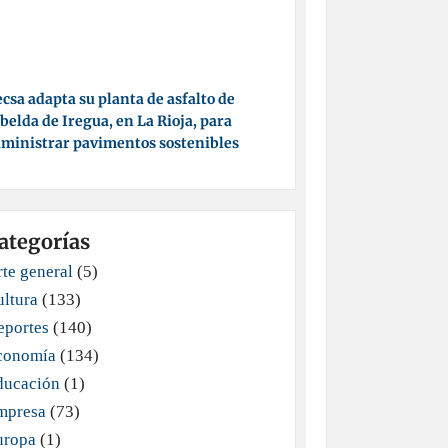
csa adapta su planta de asfalto de
belda de Iregua, en La Rioja, para
ministrar pavimentos sostenibles
ategorías
te general
(5)
ultura
(133)
eportes
(140)
conomía
(134)
ducación
(1)
mpresa
(73)
uropa
(1)