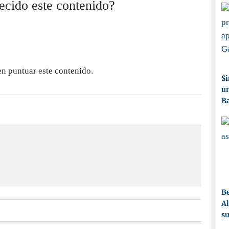
recido este contenido?
en puntuar este contenido.
Si
un
Ba
Be
Al
su