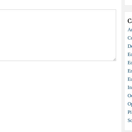
C
Ar
C
D
E
E
E
E
In
O
O
Pi
S