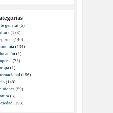
ategorías
te general
(5)
ultura
(133)
eportes
(140)
conomía
(134)
ducación
(1)
mpresa
(73)
uropa
(1)
ternacional
(156)
cio
(149)
piniones
(59)
ntura
(3)
ociedad
(193)