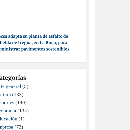
csa adapta su planta de asfalto de
belda de Iregua, en La Rioja, para
ministrar pavimentos sostenibles
ategorías
te general
(5)
ultura
(133)
eportes
(140)
conomía
(134)
ducación
(1)
mpresa
(73)