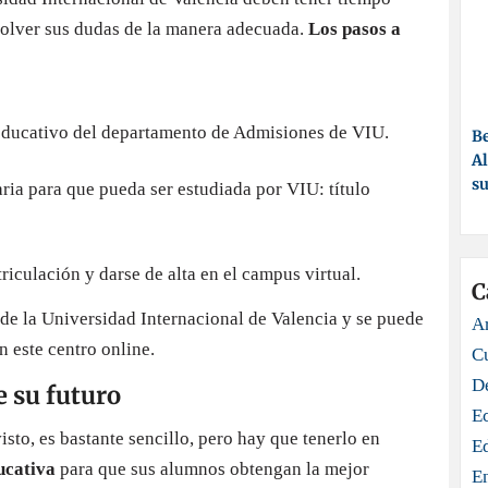
esolver sus dudas de la manera adecuada.
Los pasos a
 educativo del departamento de Admisiones de VIU.
Be
Al
su
ia para que pueda ser estudiada por VIU: título
triculación y darse de alta en el campus virtual.
C
 de la Universidad Internacional de Valencia y se puede
Ar
n este centro online.
C
D
e su futuro
E
sto, es bastante sencillo, pero hay que tenerlo en
E
ucativa
para que sus alumnos obtengan la mejor
E