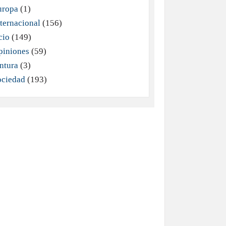
uropa
(1)
ternacional
(156)
cio
(149)
piniones
(59)
ntura
(3)
ociedad
(193)