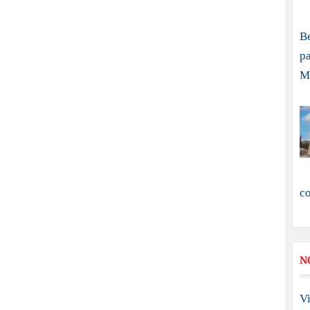
B
pa
M
c
N
Vi