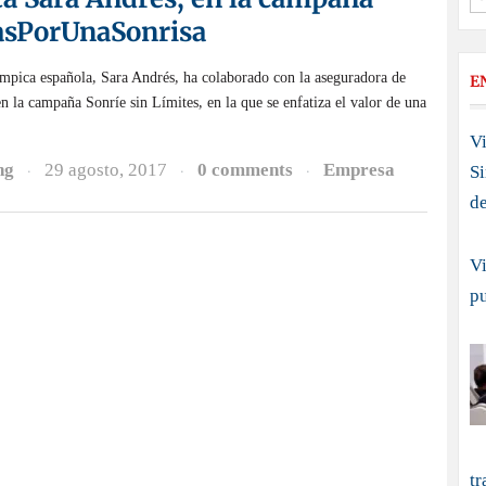
asPorUnaSonrisa
límpica española, Sara Andrés, ha colaborado con la aseguradora de
E
en la campaña Sonríe sin Límites, en la que se enfatiza el valor de una
Vi
ng
29 agosto, 2017
0 comments
Empresa
S
·
·
·
d
Vi
p
tr