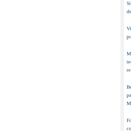
S
d
Vi
p
Me
t
re
B
pa
M
Fo
co