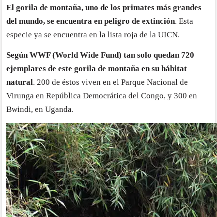
El gorila de montaña, uno de los primates más grandes
gorila
del mundo, se encuentra en peligro de extinción
. Esta
de
monta
especie ya se encuentra en la lista roja de la UICN.
se
Según WWF (World Wide Fund) tan solo quedan 720
encuen
ejemplares de este gorila de montaña en su hábitat
en
natural
. 200 de éstos viven en el Parque Nacional de
peligr
Virunga en República Democrática del Congo, y 300 en
de
Bwindi, en Uganda.
extinc