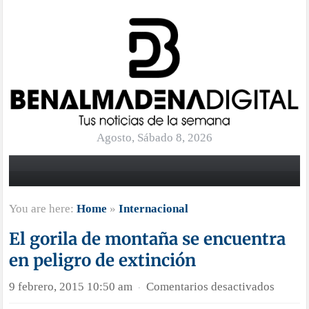
Agosto, Sábado 8, 2026
You are here:
Home
»
Internacional
El gorila de montaña se encuentra
en peligro de extinción
en
9 febrero, 2015 10:50 am
Comentarios desactivados
·
El