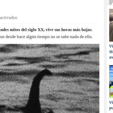
en
activados
El
ndes mitos del siglo XX, vive sus horas más bajas
.
monstruo
ue desde hace algún tiempo no se sabe nada de ella.
del
Lago
Vi
Ness:
Si
se
a
acaba
el
mito
Vi
p