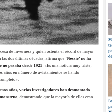
Me
t
pa
cesa de Inverness y quien ostenta el récord de mayor
d
n las dos últimas décadas, afirma que
‘Nessie’ no ha
que no pasaba desde 1925
. «Es una noticia muy triste,
os años en número de avistamientos se ha ido
 completo».
timos años, varios investigadores han desmontado
 monstruo
, demostrando que la mayoría de ellas eran
Be
pa