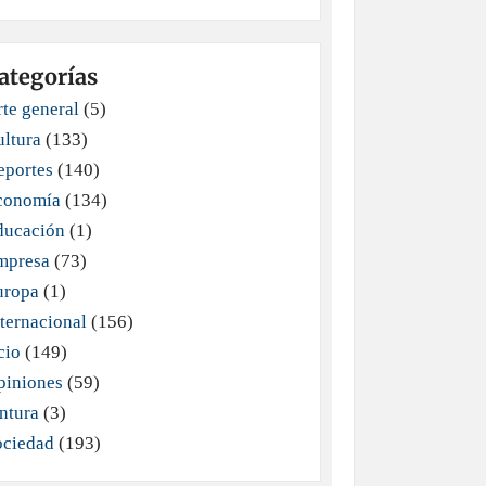
ategorías
te general
(5)
ultura
(133)
eportes
(140)
conomía
(134)
ducación
(1)
mpresa
(73)
uropa
(1)
ternacional
(156)
cio
(149)
piniones
(59)
ntura
(3)
ociedad
(193)