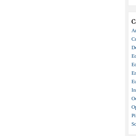
C
Ar
C
D
E
E
E
E
In
O
O
Pi
S