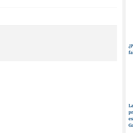
¿P
fa
La
pr
es
Ga