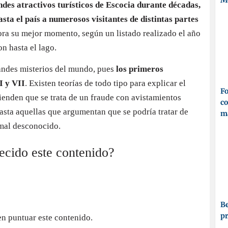
M
ndes atractivos turísticos de Escocia durante décadas,
sta el país a numerosos visitantes de distintas partes
ora su mejor momento, según un listado realizado el año
n hasta el lago.
randes misterios del mundo, pues
los primeros
I y VII
. Existen teorías de todo tipo para explicar el
Fo
fienden que se trata de un fraude con avistamientos
co
 hasta aquellas que argumentan que se podría tratar de
ma
imal desconocido.
recido este contenido?
Be
p
en puntuar este contenido.