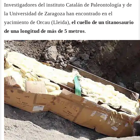
Investigadores del instituto Catalán de Paleontología y de
en
la Universidad de Zaragoza han encontrado en el
Lle
el
yacimiento de Orcau (Lleida),
el cuello de un titanosaurio
cue
de una longitud de más de 5 metros
.
de
un
tit
de
má
de
5
me