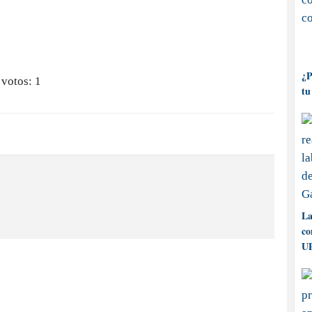
¿P
 votos:
1
tu
La
co
UP