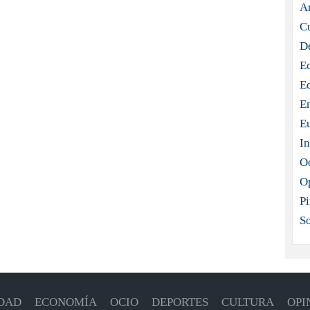
Ar
C
D
E
E
E
E
In
O
O
Pi
S
DAD
ECONOMÍA
OCIO
DEPORTES
CULTURA
OPI