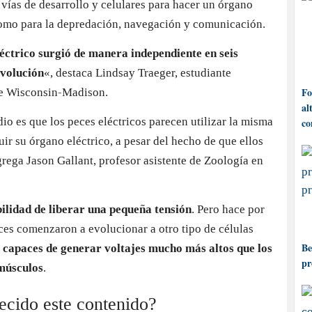
 vías de desarrollo y celulares para hacer un órgano
 como para la depredación, navegación y comunicación.
léctrico surgió de manera independiente en seis
evolución
«, destaca Lindsay Traeger, estudiante
Fo
de Wisconsin-Madison.
al
io es que los peces eléctricos parecen utilizar la misma
co
uir su órgano eléctrico, a pesar del hecho de que ellos
ega Jason Gallant, profesor asistente de Zoología en
bilidad de liberar una pequeña tensión
. Pero hace por
es comenzaron a evolucionar a otro tipo de células
Be
, capaces de generar voltajes mucho más altos que los
pr
 músculos
.
recido este contenido?