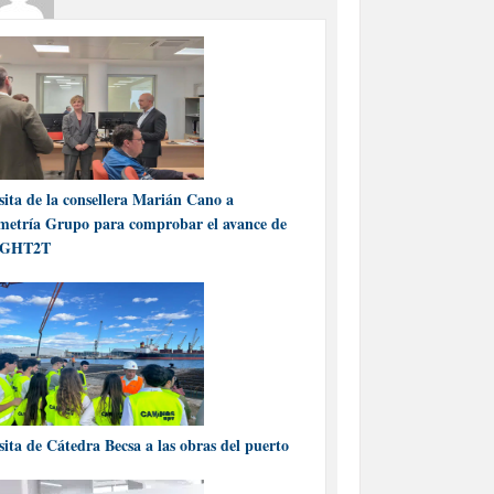
sita de la consellera Marián Cano a
metría Grupo para comprobar el avance de
IGHT2T
sita de Cátedra Becsa a las obras del puerto