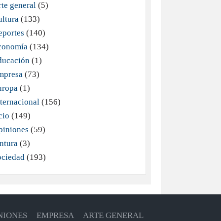
te general
(5)
ultura
(133)
eportes
(140)
conomía
(134)
ducación
(1)
mpresa
(73)
uropa
(1)
ternacional
(156)
cio
(149)
piniones
(59)
ntura
(3)
ociedad
(193)
NIONES
EMPRESA
ARTE GENERAL