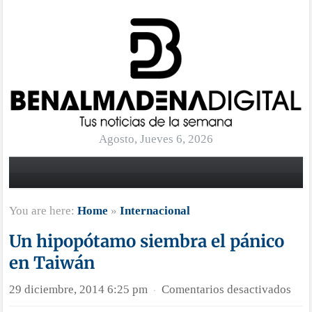
Agosto, Jueves 6, 2026
You are here:
Home
»
Internacional
Un hipopótamo siembra el pánico
en Taiwán
en
29 diciembre, 2014 6:25 pm
Comentarios desactivados
·
Un