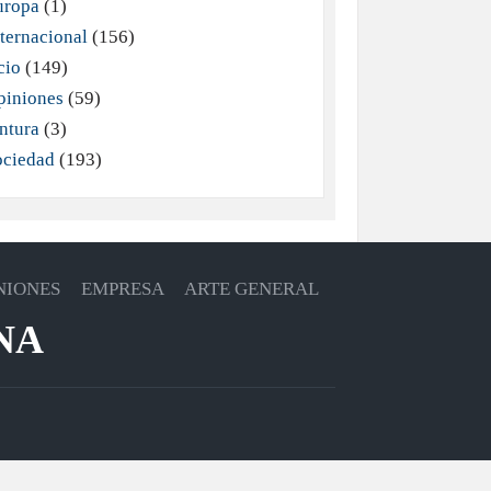
uropa
(1)
ternacional
(156)
cio
(149)
piniones
(59)
ntura
(3)
ociedad
(193)
NIONES
EMPRESA
ARTE GENERAL
NA