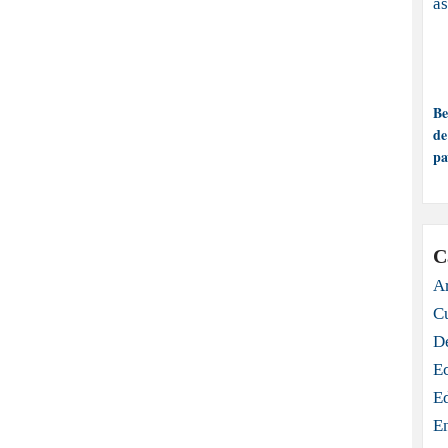
Be
de
pa
C
Ar
C
D
E
E
E