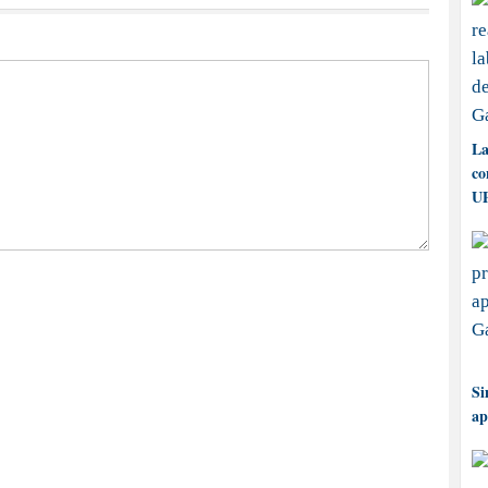
La
co
UP
Si
ap