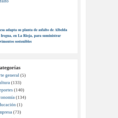
csa adapta su planta de asfalto de Albelda
 Iregua, en La Rioja, para suministrar
vimentos sostenibles
ategorías
te general
(5)
ultura
(133)
eportes
(140)
conomía
(134)
ducación
(1)
mpresa
(73)