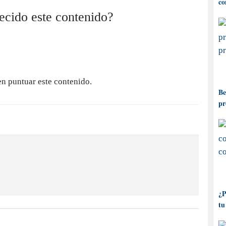
co
recido este contenido?
en puntuar este contenido.
Be
pr
¿P
tu