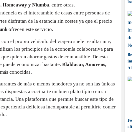
lo
b, Homeaway y Niumba
, entre otras.
endencia es el intercambio de casas entre personas de
tes disfrutan de la estancia sin costes ya que el precio
unk
ofrecen este servicio.
r con el propio vehículo del viajero suele resultar muy
tilizan los principios de la economía colaborativa para
Be
s que quieren ahorrar gastos de combustible. De esta
im
se puede economizar bastante.
Blablacar, Amovens,
Ab
 más conocidas.
taurantes de más o menos tenedores ya no son las únicas
s dispuestas a cocinarte un buen plato típico en su
stancia. Una plataforma que permite buscar este tipo de
 experiencia deliciosa incomparable al permitirte comer
ndo.
Fo
al