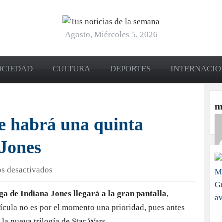
Agosto, Miércoles 5, 2026
OCIEDAD
CULTURA
DEPORTES
INTERNACI
m
e habrá una quinta
 Jones
en
s desactivados
Disney
ga de Indiana Jones llegará a la gran pantalla
,
confirma
ícula no es por el momento una prioridad, pues antes
que
habrá
 la nueva trilogía de Star Wars.