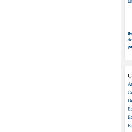
Be
de
pa
C
Ar
C
D
E
E
E