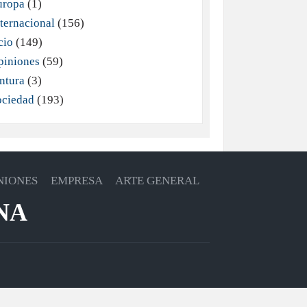
uropa
(1)
ternacional
(156)
cio
(149)
piniones
(59)
ntura
(3)
ociedad
(193)
NIONES
EMPRESA
ARTE GENERAL
NA