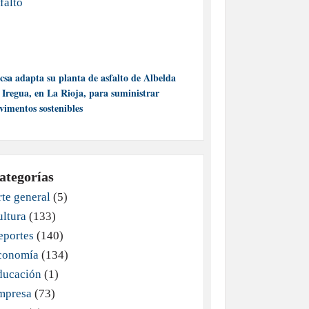
csa adapta su planta de asfalto de Albelda
 Iregua, en La Rioja, para suministrar
vimentos sostenibles
ategorías
te general
(5)
ultura
(133)
eportes
(140)
conomía
(134)
ducación
(1)
mpresa
(73)