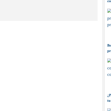
co
Be
pr
¿P
tu