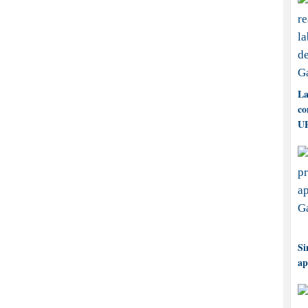
La
co
UP
Si
ap