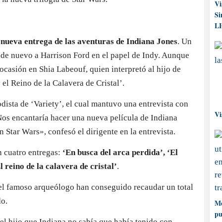
Vi
una
Si
quinta
L
película
nueva entrega de las aventuras de Indiana Jones
. Un
de
 de nuevo a Harrison Ford en el papel de Indy. Aunque
Indiana
 ocasión en Shia Labeouf, quien interpretó al hijo de
Jones
 el Reino de la Calavera de Cristal’.
dista de ‘Variety’, el cual mantuvo una entrevista con
Vi
Nos encantaría hacer una nueva película de Indiana
 Star Wars», confesó el dirigente en la entrevista.
 cuatro entregas:
‘En busca del arca perdida’, ‘El
 reino de la calavera de cristal’
.
del famoso arqueólogo han conseguido recaudar un total
do.
Me
pu
el hijo que Indiana no sabía que había tenido con