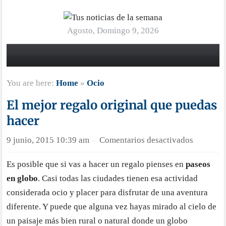
Agosto, Domingo 9, 2026
You are here:
Home
»
Ocio
El mejor regalo original que puedas
hacer
en
9 junio, 2015 10:39 am
Comentarios desactivados
·
El
Es posible que si vas a hacer un regalo pienses en
paseos
mejor
en globo
. Casi todas las ciudades tienen esa actividad
regalo
original
considerada ocio y placer para disfrutar de una aventura
que
diferente. Y puede que alguna vez hayas mirado al cielo de
puedas
un paisaje más bien rural o natural donde un globo