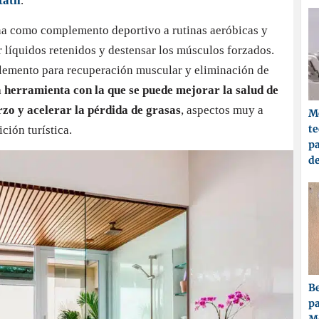
átil
.
na como complemento deportivo a rutinas aeróbicas y
r líquidos retenidos y destensar los músculos forzados.
plemento para recuperación muscular y eliminación de
 herramienta con la que se puede mejorar la salud de
erzo y acelerar la pérdida de grasas
, aspectos muy a
Me
t
ción turística.
pa
d
Be
pa