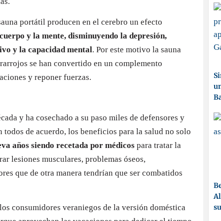
as.
 sauna portátil producen en el cerebro un efecto
cuerpo y la mente, disminuyendo la depresión,
ivo y la capacidad mental
. Por este motivo la sauna
infrarrojos se han convertido en un complemento
Si
aciones y reponer fuerzas.
un
Ba
écada y ha cosechado a su paso miles de defensores y
n todos de acuerdo, los beneficios para la salud no solo
leva años siendo recetada por médicos
para tratar la
curar lesiones musculares, problemas óseos,
lores que de otra manera tendrían que ser combatidos
Be
Al
 los consumidores veraniegos de la versión doméstica
su