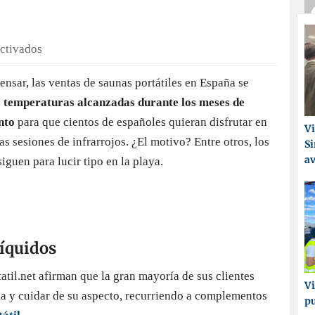
en
ctivados
La
ensar, las ventas de saunas portátiles en España se
sauna
s temperaturas alcanzadas durante los meses de
portátil
triplica
nto
para que cientos de españoles quieran disfrutar en
Vi
sus
s sesiones de infrarrojos. ¿El motivo? Entre otros, los
Si
ventas
a
siguen para lucir tipo en la playa.
en
verano
líquidos
til.net afirman que la gran mayoría de sus clientes
Vi
a y cuidar de su aspecto, recurriendo a complementos
p