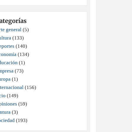
ategorías
te general
(5)
ultura
(133)
eportes
(140)
conomía
(134)
ducación
(1)
mpresa
(73)
uropa
(1)
ternacional
(156)
cio
(149)
piniones
(59)
ntura
(3)
ociedad
(193)