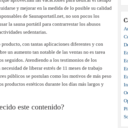
porque aprovechan las vacaciones para dedicar el tiempo
cuidarse y mejorar en la medida de lo posible su calidad
esponsables de Saunaportatil.net, no son pocos los
C
ar la sauna portátil para contrarrestar los abusos
Ar
actividades sedentarias.
C
 producto, con tantas aplicaciones diferentes y con
D
obre un aumento tan notable de las ventas no es tarea
E
ños seguidos. Atendiendo a los testimonios de los
E
la necesidad de liberar estrés de 11 meses de trabajo
E
gares públicos se postulan como los motivos de más peso
E
ros productos estéticos durante los días más largos y
In
O
O
recido este contenido?
Pi
S