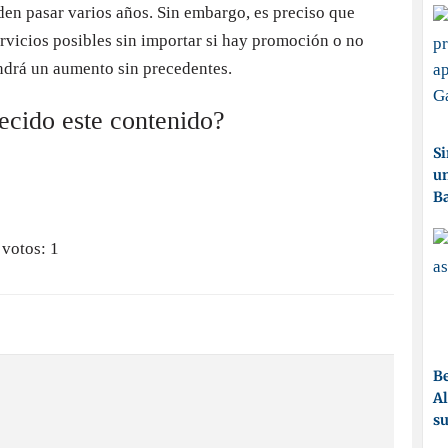
en pasar varios años. Sin embargo, es preciso que
ervicios posibles sin importar si hay promoción o no
endrá un aumento sin precedentes.
recido este contenido?
Si
un
Ba
 votos:
1
Be
Al
su