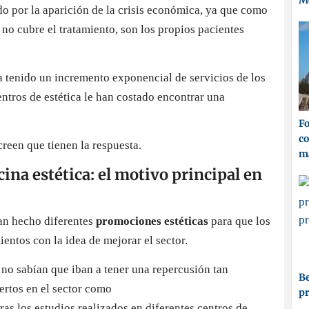
M
o por la aparición de la crisis económica, ya que como
 no cubre el tratamiento, son los propios pacientes
a tenido un incremento exponencial de servicios de los
entros de estética le han costado encontrar una
Fo
co
creen que tienen la respuesta.
ma
na estética: el motivo principal en
han hecho diferentes
promociones estéticas
para que los
ientos con la idea de mejorar el sector.
 no sabían que iban a tener una repercusión tan
Be
ertos en el sector como
p
ras los estudios realizados en diferentes centros de