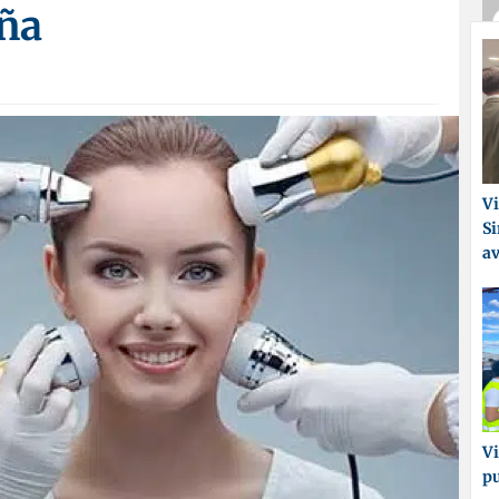
aña
Vi
Si
a
Vi
p