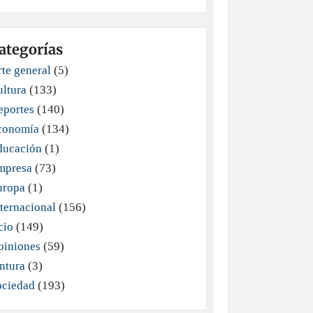
ategorías
te general
(5)
ultura
(133)
eportes
(140)
conomía
(134)
ducación
(1)
mpresa
(73)
uropa
(1)
ternacional
(156)
cio
(149)
piniones
(59)
ntura
(3)
ociedad
(193)