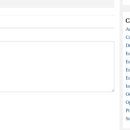
C
Ar
C
D
E
E
E
E
In
O
O
Pi
S