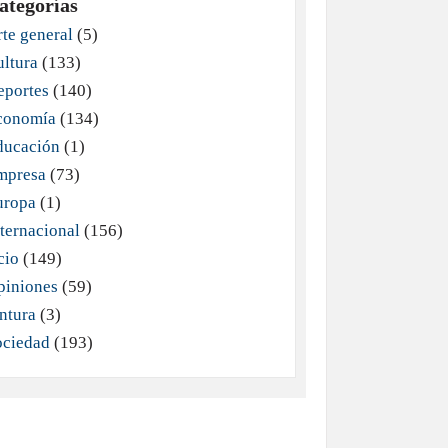
ategorías
te general
(5)
ultura
(133)
eportes
(140)
conomía
(134)
ducación
(1)
mpresa
(73)
uropa
(1)
ternacional
(156)
cio
(149)
piniones
(59)
ntura
(3)
ociedad
(193)