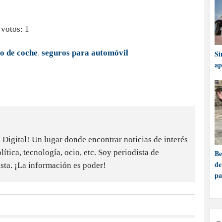
 votos:
1
o de coche
,
seguros para automóvil
Si
ap
igital! Un lugar donde encontrar noticias de interés
ítica, tecnología, ocio, etc. Soy periodista de
Be
de
sta. ¡La información es poder!
pa