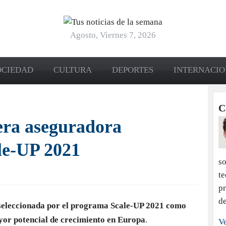
Agosto, Viernes 7, 2026
OCIEDAD
CULTURA
DEPORTES
INTERNACI
C
era aseguradora
le-UP 2021
so
te
pr
de
seleccionada por el programa Scale-UP 2021 como
yor potencial de crecimiento en Europa
.
Ve