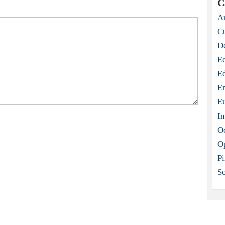
C
Ar
C
D
E
E
E
E
In
O
O
Pi
S