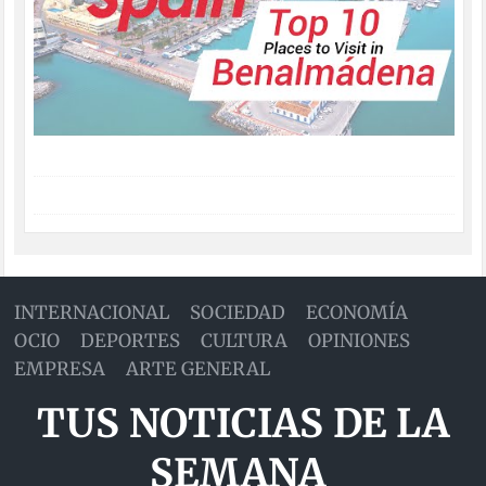
INTERNACIONAL
SOCIEDAD
ECONOMÍA
OCIO
DEPORTES
CULTURA
OPINIONES
EMPRESA
ARTE GENERAL
TUS NOTICIAS DE LA
SEMANA