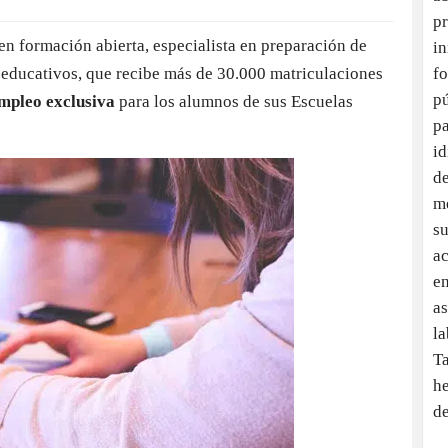
pr
n formación abierta, especialista en preparación de
i
s educativos, que recibe más de 30.000 matriculaciones
f
pú
mpleo exclusiva
para los alumnos de sus Escuelas
pa
id
de
me
su
ac
em
as
la
T
he
de