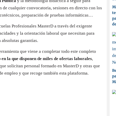
n Pública
y la metodología didáctica a seguir para
Me
n de cualquier convocatoria, sesiones en directo con los
t
sicotécnicos, preparación de pruebas informáticas…
pa
d
uelas Profesionales MasterD a través del exigente
cidades y la orientación laboral que necesitan para
n absolutas garantías.
erramienta que viene a completar todo este completo
 en la que disponen de miles de ofertas laborales
,
que solicitan personal formado en MasterD y otras que
Be
de empleo y que recoge también esta plataforma.
pa
M