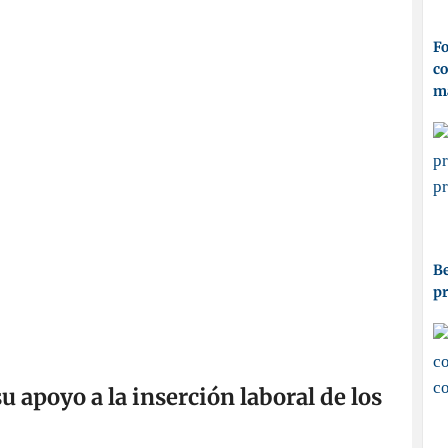
Fo
co
ma
Be
p
 apoyo a la inserción laboral de los