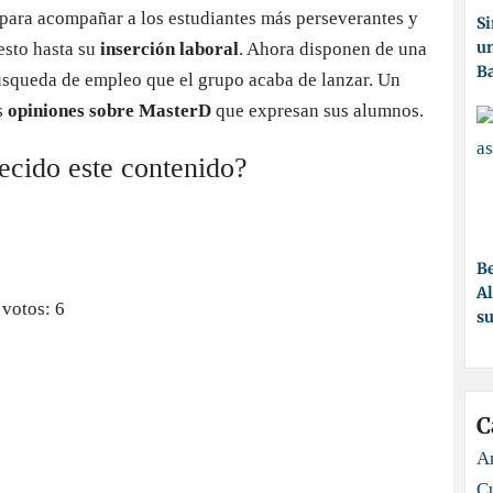
ara acompañar a los estudiantes más perseverantes y
Si
un
esto hasta su
inserción laboral
. Ahora disponen de una
Ba
squeda de empleo que el grupo acaba de lanzar. Un
s
opiniones sobre MasterD
que expresan sus alumnos.
recido este contenido?
Be
Al
 votos:
6
su
C
Ar
C