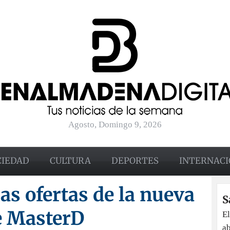
Agosto, Domingo 9, 2026
CIEDAD
CULTURA
DEPORTES
INTERNACI
as ofertas de la nueva
S
e MasterD
El
ab