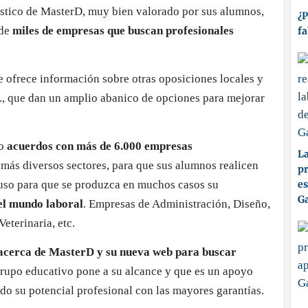
rístico de MasterD, muy bien valorado por sus alumnos,
¿P
 de
miles de empresas que buscan profesionales
fa
e ofrece información sobre otras oposiciones locales y
etc., que dan un amplio abanico de opciones para mejorar
to
acuerdos con más de 6.000 empresas
La
s más diversos sectores, para que sus alumnos realicen
pr
luso para que se produzca en muchos casos su
es
Ga
el mundo laboral
. Empresas de Administración, Diseño,
eterinaria, etc.
 acerca de MasterD y su nueva web para buscar
 grupo educativo pone a su alcance y que es un apoyo
do su potencial profesional con las mayores garantías.