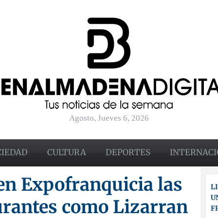
Agosto, Jueves 6, 2026
CIEDAD
CULTURA
DEPORTES
INTERNACI
en Expofranquicia las
L
U
urantes como Lizarran
F