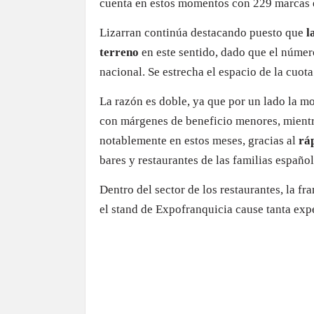
cuenta en estos momentos con 229 marcas 
Lizarran continúa destacando puesto que
l
terreno
en este sentido, dado que el número
nacional. Se estrecha el espacio de la cuota
La razón es doble, ya que por un lado la 
con márgenes de beneficio menores, mientra
notablemente en estos meses, gracias al
rá
bares y restaurantes de las familias españ
Dentro del sector de los restaurantes, la fr
el stand de Expofranquicia cause tanta exp
La evolución de Lizarran co
La presencia de Lizarran en Expofranquici
incluso internacional) durante 2017 promet