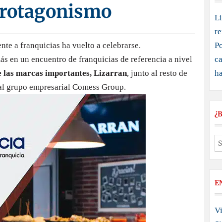
protagonismo
Li
re
nte a franquicias ha vuelto a celebrarse.
Po
s en un encuentro de franquicias de referencia a nivel
ca
de las marcas importantes, Lizarran
, junto al resto de
h
 al grupo empresarial Comess Group.
¿
E
Vi