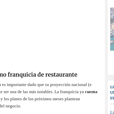
y los planes de los próximos meses plantean
del negocio.
stauración para poder llegar a clientes que busquen un
inchos de Lizarran
. Sin embargo, la propia marca
de atraer a nuevos clientes.
temente como
Lizarran Gastro
y supone la conversión
 un trato más personal y mayor variedad en el menú,
es de la dieta mediterránea como paellas y fideuá.
a versión
de Lizarran y las proyecciones de todo el
onsulta de los miles de visitantes de la feria durante
L
U
F
recido este contenido?
Li