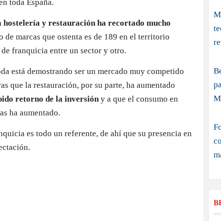
en toda España.
Me
a hostelería y restauración ha recortado mucho
t
 de marcas que ostenta es de 189 en el territorio
re
 de franquicia entre un sector y otro.
B
moda está demostrando ser un mercado muy competido
pa
s que la restauración, por su parte, ha aumentado
M
pido retorno de la inversión
y a que el consumo en
olas ha aumentado.
Fo
anquicia es todo un referente, de ahí que su presencia en
co
ectación.
ma
mo franquicia de restaurante
a es importante dado que su proyección nacional (e
B
e ser una de las más notables. La franquicia ya
cuenta