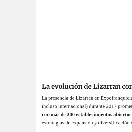
con más de 200 establecimientos abiertos
estrategias de expansión y diversificación 
Comess Group aprovecha otras marcas de re
menú no tan vinculado a
las tapas y los p
también
ofrece una nueva variante
que pue
Esta evolución ha sido presentada recien
del Lizarran clásico por un restaurante de
siempre basándose en los platos tradicional
El
potencial de rentabilidad de esta nuev
grupo y sus franquicias han sido objeto de c
estos 3 días de celebración.
¿De cuánta utilidad te ha pa
¡Haz clic en una estrella para puntuar!