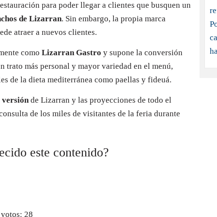
re
Po
 votos:
28
ca
h