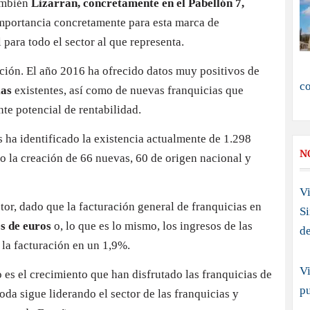
ambién
Lizarran, concretamente en el Pabellón 7,
importancia concretamente para esta marca de
para todo el sector al que representa.
ación. El año 2016 ha ofrecido datos muy positivos de
c
ias
existentes, así como de nuevas franquicias que
nte potencial de rentabilidad.
ha identificado la existencia actualmente de 1.298
N
o la creación de 66 nuevas, 60 de origen nacional y
Vi
tor, dado que la facturación general de franquicias en
S
es de euros
o, lo que es lo mismo, los ingresos de las
d
 la facturación en un 1,9%.
Vi
 es el crecimiento que han disfrutado las franquicias de
p
da sigue liderando el sector de las franquicias y