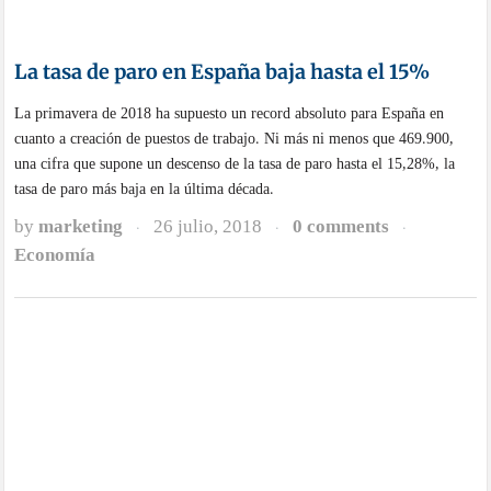
El subsidio para parados mayores de 52 años,
entre los planes del nuevo gobierno
El Gobierno de España, presidido por Pedro Sánchez, se estaría
planteando recuperar el subsidio para parados mayores de 52 años. Así lo
ha confirmado la actual ministra de Trabajo, Migraciones y Seguridad
Social, Magdalena Valerio, que ha señalado que su reimplantación tendría
buenas consecuencias para las cotizaciones y supondría mayores ingresos
para la Tesorería de la Seguridad Social.
by
marketing
5 julio, 2018
0 comments
·
·
·
Economía
Renta básica universal, ¿una buena medida