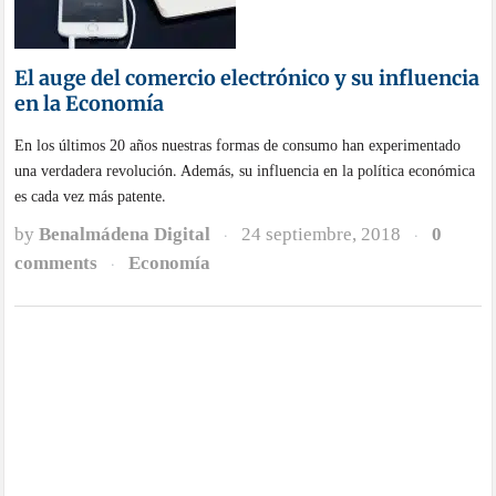
El auge del comercio electrónico y su influencia
en la Economía
En los últimos 20 años nuestras formas de consumo han experimentado
una verdadera revolución. Además, su influencia en la política económica
es cada vez más patente.
by
Benalmádena Digital
24 septiembre, 2018
0
·
·
comments
Economía
·
Plan del Ministerio de Fomento para promover
viviendas asequibles
El Ministerio de Fomento de España se plantea una reforma que afecte a