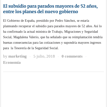
para una sociedad más justa?
Los expertos aseguran que llegan nuevos tiempos de medidas que
blindarán la protección social para asegurar que no se resquebraje su
cohesión. La inteligencia artificial y la robotización se han llevado por
delante numerosos puestos de trabajo y nuestra sociedad es cada vez
menor equitativa.
by
marketing
18 junio, 2018
0 comments
·
·
·
Economía
Siguen subiendo los precios de los hoteles en
España
El fenómeno es el contrario al que se experimenta en los hoteles de las
grandes capitales del resto de Europa. Sin embargo, en España los precios
de los hoteles siguen subiendo.