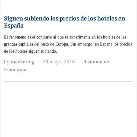
Buljan & Partners: Qué es el customer
experience management
Buljan & Partners es una consultora internacional que está especializada
en las estrategias corporativas hacia una mejor experiencia de cliente.
by
marketing
19 abril, 2018
0 comments
·
·
·
Economía
,
Empresa
← Previous
1
2
3
4
5
…
14
Siguiente →
¿BUSCAS ALGO?