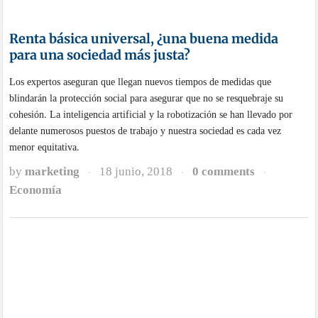
by
marketing
28 mayo, 2018
0 comments
·
·
·
Economía
El impuesto a las tecnológicas, preparado para
su aprobación en 2018
El nuevo impuesto a los servicios digitales de las grandes compañías
tecnológicas anunciado por el gobierno será aprobado durante este 2018,
según ha declarado el ministro de Economía, Industria y Competitividad
de España, Román Escolano.
by
marketing
9 mayo, 2018
0 comments
·
·
·
Economía