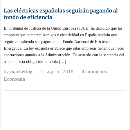
tribunal, esta obligación no viola […]
by
marketing
12 agosto, 2018
0 comments
·
·
·
Economía
La tasa de paro en España baja hasta el 15%
La primavera de 2018 ha supuesto un record absoluto para España en
cuanto a creación de puestos de trabajo. Ni más ni menos que 469.900,
una cifra que supone un descenso de la tasa de paro hasta el 15,28%, la
tasa de paro más baja en la última década.
by
marketing
26 julio, 2018
0 comments
·
·
·
Economía