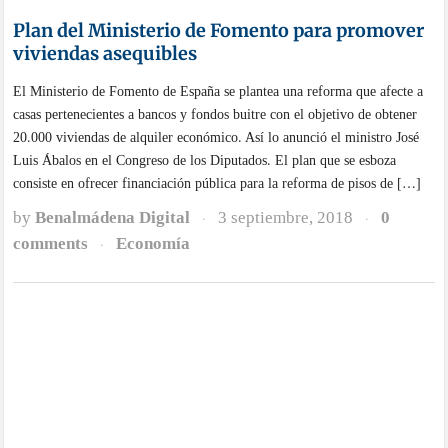
casas pertenecientes a bancos y fondos buitre con el objetivo de obtener
20.000 viviendas de alquiler económico. Así lo anunció el ministro José
Luis Ábalos en el Congreso de los Diputados. El plan que se esboza
consiste en ofrecer financiación pública para la reforma de pisos de […]
by
Benalmádena Digital
3 septiembre, 2018
0
·
·
comments
Economía
·
Las eléctricas españolas seguirán pagando al
fondo de eficiencia
El Tribunal de Justicia de la Unión Europea (TJUE) ha decidido que las
empresas que comercializan gas y electricidad en España tendrán que
seguir cumpliendo sus pagos con el Fondo Nacional de Eficiencia
Energética. La ley española establece que estas empresas tienen que hacer
aportaciones anuales a la Administración. De acuerdo con la sentencia del